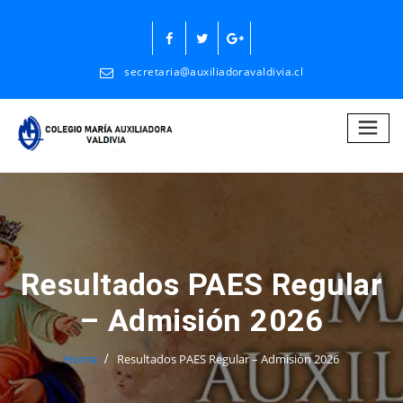
Skip
to
content
secretaria@auxiliadoravaldivia.cl
Resultados PAES Regular
– Admisión 2026
Home
Resultados PAES Regular – Admisión 2026